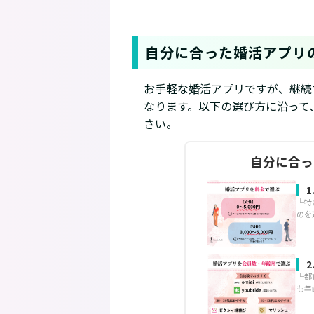
自分に合った婚活アプリ
お手軽な婚活アプリですが、継続
なります。以下の選び方に沿って
さい。
自分に合っ
└特
のを
└都
も年