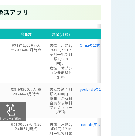
婚活アプリ
会員数
料金(月額)
公式サイト
累計約1,000万人
男性：月額3,
Omiaの公式サイト
※2024年7月時点
900円〜(12
ヶ月一括で月
額1,900
円)、
女性：オプシ
ョン機能以外
無料
累計約300万人 ※
男女共通：月
youbrideの公式サイト
2024年9月時点
額2,400円〜
※相手が有料
会員なら無料
でもメッセー
ジ可能
横スクロール可能です
累計300万人 ※20
男性：月額3,
marrish(マリッシュ) の公式サイト
24年5月時点
400円(12ヶ
月一括で月額