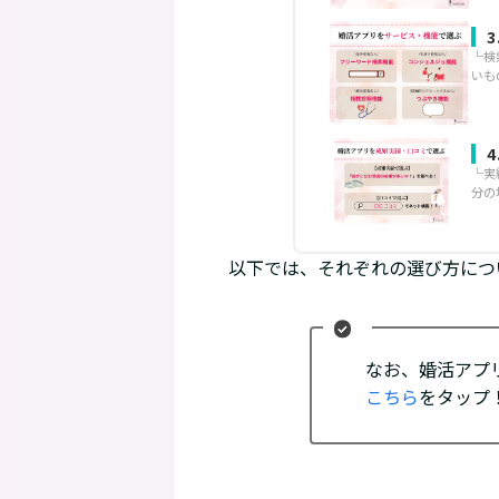
└検
いも
└実
分の
以下では、それぞれの選び方につ
なお、婚活アプ
こちら
をタップ