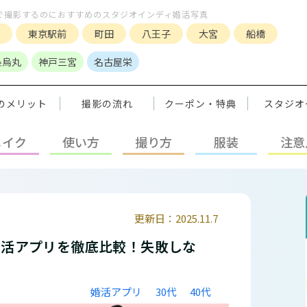
で撮影するのにおすすめのスタジオインディ婚活写真
東京駅前
町田
八王子
大宮
船橋
条烏丸
神戸三宮
名古屋栄
のメリット
撮影の流れ
クーポン・特典
スタジオ
メイク
使い方
撮り方
服装
注意
更新日：2025.11.7
婚活アプリを徹底比較！失敗しな
婚活アプリ
30代
40代