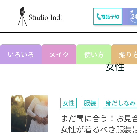
電話予約
いろいろ
メイク
使い方
撮り
女性
女性
服装
身だしなみ
まだ間に合う！お見合
女性が着るべき服装