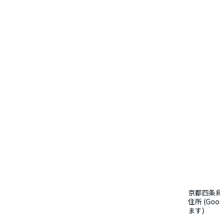
京都四条
住所 (Go
ます)