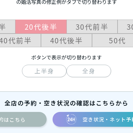
の婚活写真の修正例が
タブで切り替わります
半
20代後半
30代前半
40代前半
40代後半
50代
ボタンで表示が切り替わります
上半身
全身
全店の予約・空き状況の確認はこちらから
約
空き状況・ネット予
はこちら