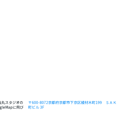
烏丸スタジオの
〒600-8072
京都府京都市下京区綾材木町199 ＳＡ
ogleMapに飛び
町ビル 3F