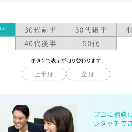
半
30代前半
30代後半
40代後半
50代
ボタンで表示が切り替わります
上半身
全身
プロに相談
レタッチで